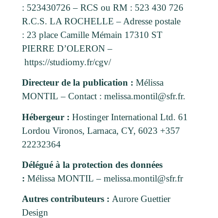
:
523430726
– RCS ou RM :
523 430 726
R.C.S. LA ROCHELLE
– Adresse postale
:
23 place Camille Mémain 17310 ST
PIERRE D’OLERON
–
https://studiomy.fr/cgv/
Directeur de la publication :
Mélissa
MONTIL
– Contact :
melissa.montil@sfr.fr
.
Hébergeur :
Hostinger International Ltd.
61
Lordou Vironos, Larnaca, CY, 6023
+357
22232364
Délégué à la protection des données
:
Mélissa MONTIL
–
melissa.montil@sfr.fr
Autres contributeurs :
Aurore Guettier
Design